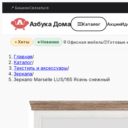
📍 Бишкек
Связаться
Азбука Дома
Каталог
Акции
Ид
Хиты
Новинки
Офисная мебель
Готовые 
Главная
/
Каталог
/
Текстиль и аксессуары
/
Зеркала
/
Зеркало Marselle LUS/165 Ясень снежный