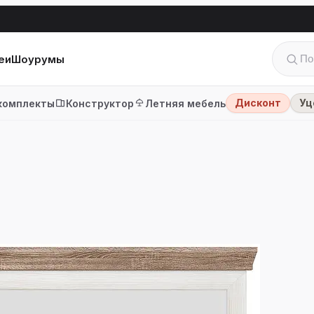
еи
Шоурумы
Дисконт
Уц
комплекты
Конструктор
Летняя мебель