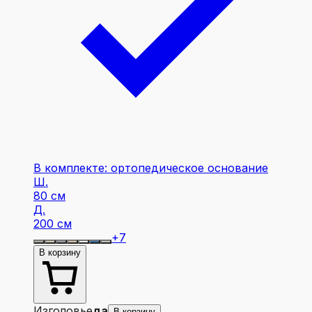
В комплекте: ортопедическое основание
Ш.
80 см
Д.
200 см
+
7
В корзину
Изголовье
да
В корзину