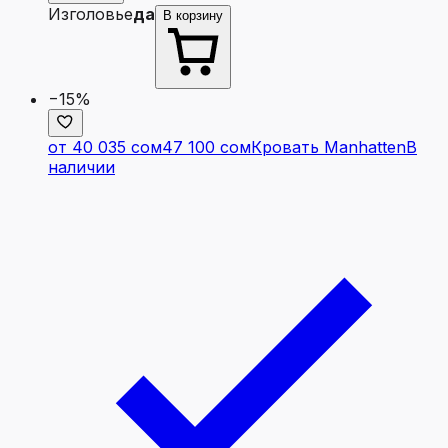
Изголовье
да
В корзину
−15%
от 40 035 сом
47 100 сом
Кровать Manhatten
В
наличии