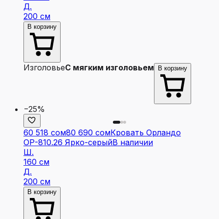
Д.
200 см
В корзину
Изголовье
С мягким изголовьем
В корзину
−25%
60 518 сом
80 690 сом
Кровать Орландо
ОР-810.26 Ярко-серый
В наличии
Ш.
160 см
Д.
200 см
В корзину