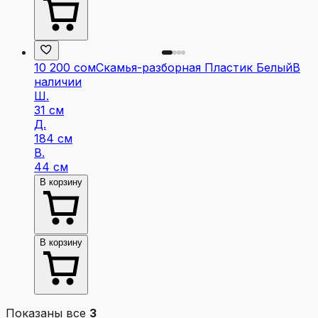
10 200 сом
Скамья-разборная Пластик Белый
В
наличии
Ш.
31 см
Д.
184 см
В.
44 см
В корзину
В корзину
Показаны все
3