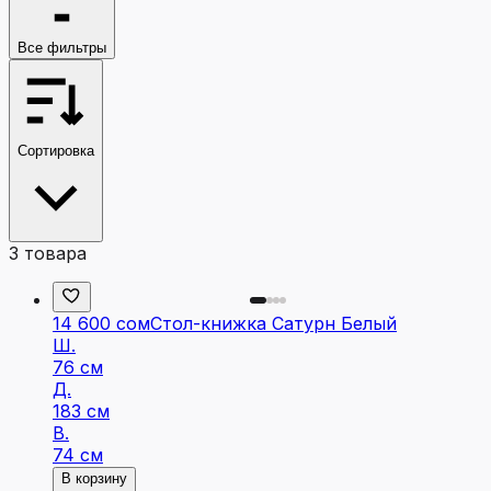
Все фильтры
Сортировка
3
товара
14 600 сом
Стол-книжка Сатурн Белый
Ш.
76 см
Д.
183 см
В.
74 см
В корзину