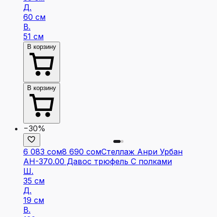
Д.
60 см
В.
51 см
В корзину
В корзину
−30%
6 083 сом
8 690 сом
Стеллаж Анри Урбан
АН-370.00 Давос трюфель С полками
Ш.
35 см
Д.
19 см
В.