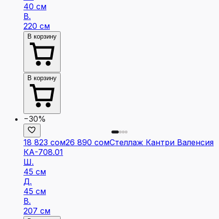
40 см
В.
220 см
В корзину
В корзину
−30%
18 823 сом
26 890 сом
Стеллаж Кантри Валенсия
КА-708.01
Ш.
45 см
Д.
45 см
В.
207 см