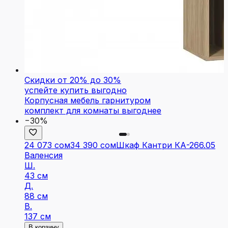
Скидки от 20% до 30%
успейте купить выгодно
Корпусная мебель гарнитуром
комплект для комнаты выгоднее
−30%
24 073 сом
34 390 сом
Шкаф Кантри КА-266.05
Валенсия
Ш.
43 см
Д.
88 см
В.
137 см
В корзину