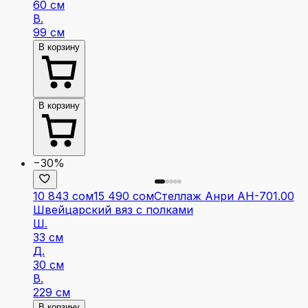
60 см
В.
99 см
В корзину
В корзину
−30%
10 843 сом
15 490 сом
Стеллаж Анри АН-701.00
Швейцарский вяз с полками
Ш.
33 см
Д.
30 см
В.
229 см
В корзину