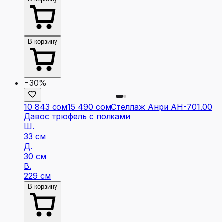
В корзину
−30%
10 843 сом
15 490 сом
Стеллаж Анри АН-701.00
Давос трюфель с полками
Ш.
33 см
Д.
30 см
В.
229 см
В корзину