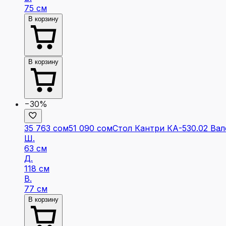
75 см
В корзину
В корзину
−30%
35 763 сом
51 090 сом
Стол Кантри КА-530.02 Вал
Ш.
63 см
Д.
118 см
В.
77 см
В корзину