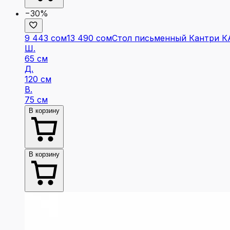
−30%
9 443 сом
13 490 сом
Стол письменный Кантри К
Ш.
65 см
Д.
120 см
В.
75 см
В корзину
В корзину