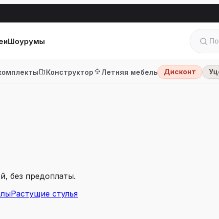
еи
Шоурумы
Дисконт
Уц
комплекты
Конструктор
Летняя мебель
й, без предоплаты.
олы
Растущие стулья