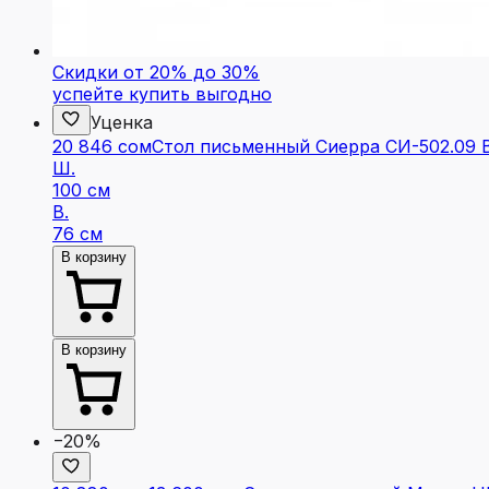
Скидки от 20% до 30%
успейте купить выгодно
Уценка
20 846 сом
Стол письменный Сиерра СИ-502.09 
Ш.
100 см
В.
76 см
В корзину
В корзину
−20%