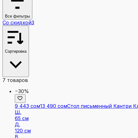
Все фильтры
Со скидкой
3
Сортировка
7
товаров
−30%
9 443 сом
13 490 сом
Стол письменный Кантри КА
Ш.
65 см
Д.
120 см
В.