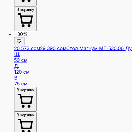
В корзину
−30%
20 573 сом
29 390 сом
Стол Магнум МГ-530.06 Ду
Ш.
59 см
Д.
120 см
В.
75 см
В корзину
В корзину