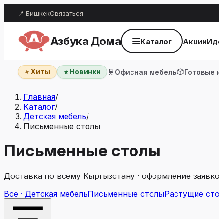
📍 Бишкек
Связаться
Азбука Дома
Каталог
Акции
Ид
Хиты
Новинки
Офисная мебель
Готовые 
Главная
/
Каталог
/
Детская мебель
/
Письменные столы
Письменные столы
Доставка по всему Кыргызстану · оформление заявко
Все · Детская мебель
Письменные столы
Растущие ст