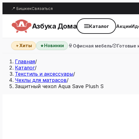
📍 Бишкек
Связаться
Азбука Дома
Каталог
Акции
Ид
Хиты
Новинки
Офисная мебель
Готовые 
Главная
/
Каталог
/
Текстиль и аксессуары
/
Чехлы для матрасов
/
Защитный чехол Aqua Save Plush S