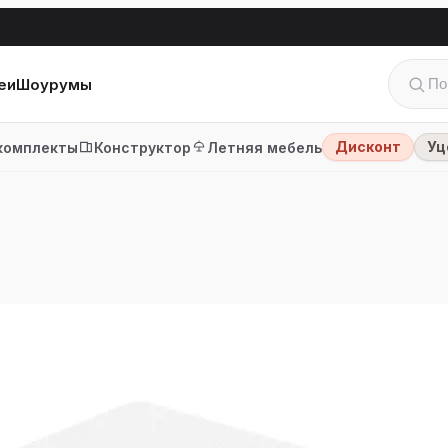
еи
Шоурумы
Дисконт
Уц
комплекты
Конструктор
Летняя мебель