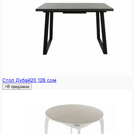
Стол Дубай
20 128 сом
+
В предзаказ