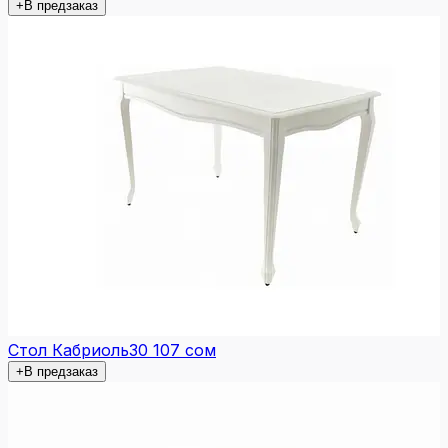
+
В предзаказ
Стол Кабриоль
30 107 сом
+
В предзаказ