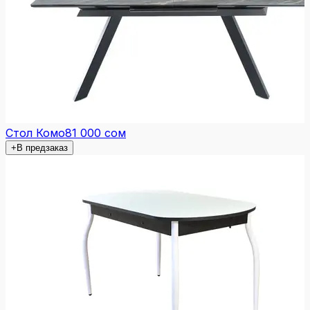
Стол Комо
81 000 сом
+
В предзаказ