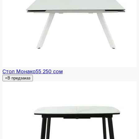
Стол Монако
55 250 сом
+
В предзаказ