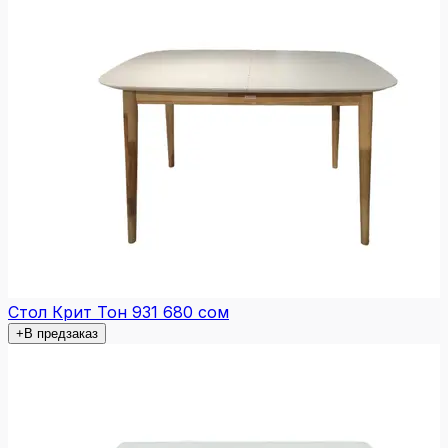
Стол Крит Тон 9
31 680 сом
+
В предзаказ