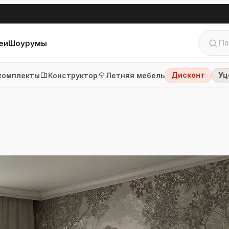
еи
Шоурумы
Дисконт
Уц
комплекты
Конструктор
Летняя мебель