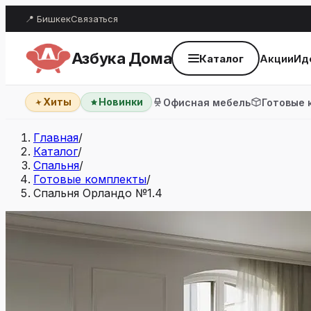
📍 Бишкек
Связаться
Азбука Дома
Каталог
Акции
Ид
Хиты
Новинки
Офисная мебель
Готовые 
Главная
/
Каталог
/
Спальня
/
Готовые комплекты
/
Спальня Орландо №1.4