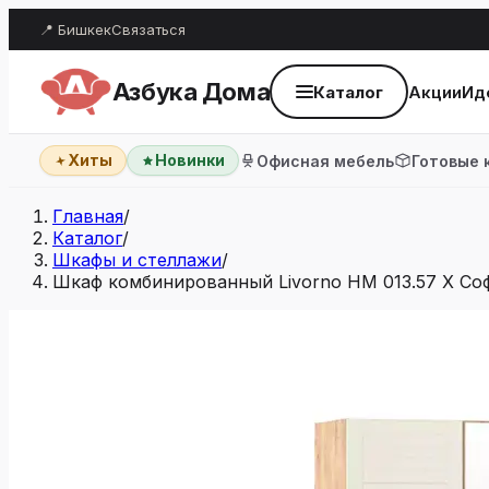
📍 Бишкек
Связаться
Азбука Дома
Каталог
Акции
Ид
Хиты
Новинки
Офисная мебель
Готовые 
Главная
/
Каталог
/
Шкафы и стеллажи
/
Шкаф комбинированный Livorno НМ 013.57 Х Со