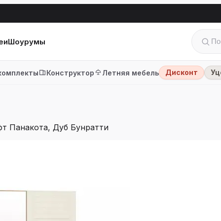
еи
Шоурумы
Дисконт
Уц
комплекты
Конструктор
Летняя мебель
фт Панакота, Дуб Бунратти