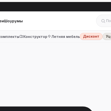
еи
Шоурумы
Дисконт
Уц
комплекты
Конструктор
Летняя мебель