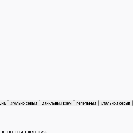
уна
Угольно серый
Ванильный крем
пепельный
Стальной серый
сле подтверждения.