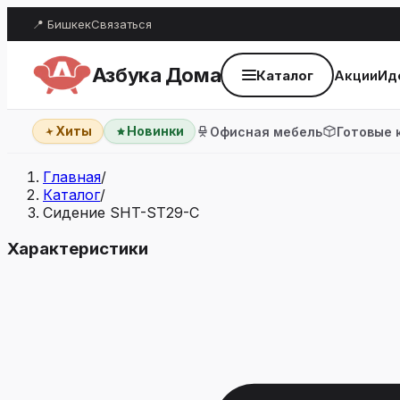
📍 Бишкек
Связаться
Азбука Дома
Каталог
Акции
Ид
Хиты
Новинки
Офисная мебель
Готовые 
Главная
/
Каталог
/
Сидение SHT-ST29-С
Характеристики