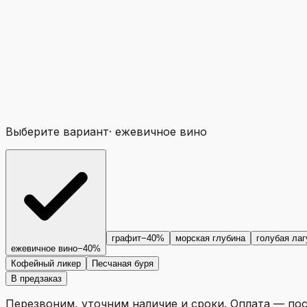
Выберите вариант
·
ежевичное вино
графит
−40%
морская глубина
голубая лаг
ежевичное вино
−40%
Кофейный ликер
Песчаная буря
В предзаказ
Перезвоним, уточним наличие и сроки. Оплата — по