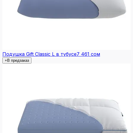
Подушка Gift Classic L в тубусе
7 461 сом
+
В предзаказ