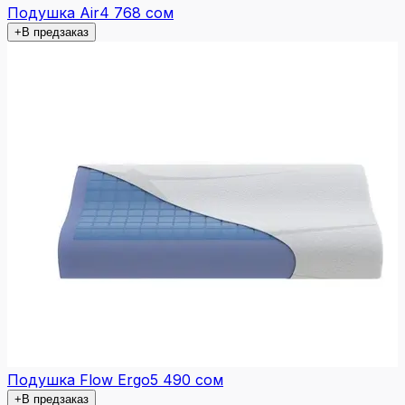
Подушка Air
4 768 сом
+
В предзаказ
Подушка Flow Ergo
5 490 сом
+
В предзаказ