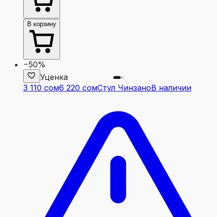
В корзину
−50%
Уценка
3 110 сом
6 220 сом
Стул Чинзано
В наличии