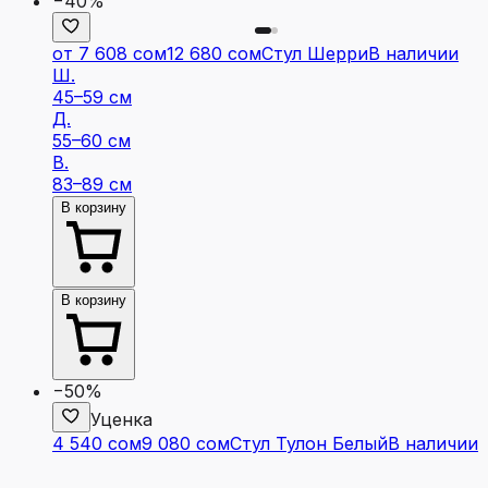
−40%
от 7 608 сом
12 680 сом
Стул Шерри
В наличии
Ш.
45–59 см
Д.
55–60 см
В.
83–89 см
В корзину
В корзину
−50%
Уценка
4 540 сом
9 080 сом
Стул Тулон Белый
В наличии