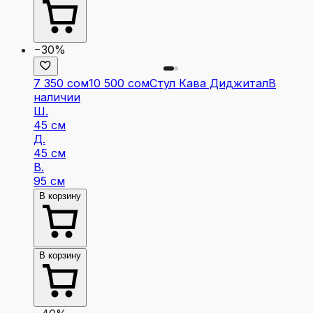
−30%
7 350 сом
10 500 сом
Стул Кава Диджитал
В
наличии
Ш.
45 см
Д.
45 см
В.
95 см
В корзину
В корзину