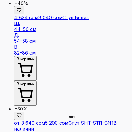
−40%
4 824 сом
8 040 сом
Стул Белиз
Ш.
44–56 см
Д.
54–58 см
В.
82–86 см
В корзину
В корзину
−30%
от 3 640 сом
5 200 сом
Стул SHT-S111-CN1
В
наличии