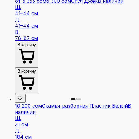
от 5 355 сом
6 300 сом
Стул Джек
В наличии
Ш.
41–44 см
Д.
41–44 см
В.
78–87 см
В корзину
В корзину
10 200 сом
Скамья-разборная Пластик Белый
В
наличии
Ш.
31 см
Д.
184 см