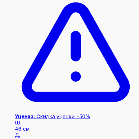
Уценка:
Скидка уценки −50%
Ш.
46 см
Д.