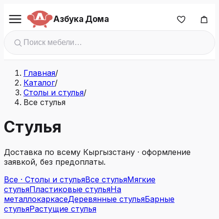
Азбука Дома
Главная
/
Каталог
/
Столы и стулья
/
Все стулья
Стулья
Доставка по всему Кыргызстану · оформление
заявкой, без предоплаты.
Все · Столы и стулья
Все стулья
Мягкие
стулья
Пластиковые стулья
На
металлокаркасе
Деревянные стулья
Барные
стулья
Растущие стулья