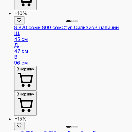
−10%
8 820 сом
9 800 сом
Стул Сильвио
В наличии
Ш.
45 см
Д.
47 см
В.
96 см
В корзину
В корзину
−15%