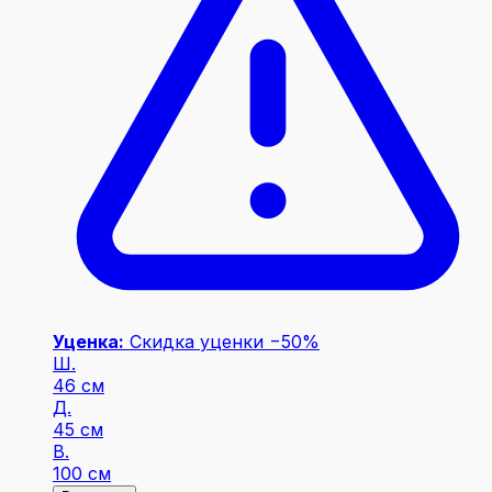
Уценка:
Скидка уценки −50%
Ш.
46 см
Д.
45 см
В.
100 см