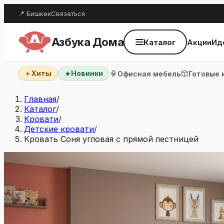
📍 Бишкек
Связаться
Азбука Дома
Каталог
Акции
Ид
Хиты
Новинки
Офисная мебель
Готовые 
Главная
/
Каталог
/
Кровати
/
Детские кровати
/
Кровать Соня угловая с прямой лестницей