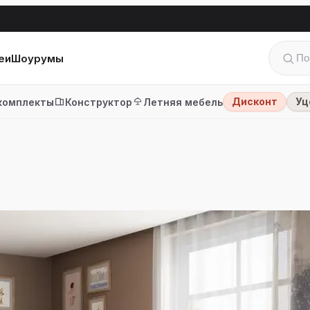
еи
Шоурумы
Дисконт
Уц
комплекты
Конструктор
Летняя мебель