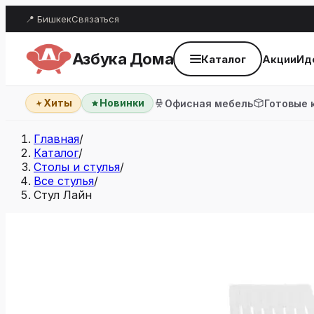
📍 Бишкек
Связаться
Азбука Дома
Каталог
Акции
Ид
Хиты
Новинки
Офисная мебель
Готовые 
Главная
/
Каталог
/
Столы и стулья
/
Все стулья
/
Стул Лайн