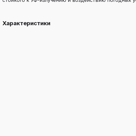
стойкого к УФ-излучению и воздействию погодных ус
Характеристики