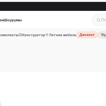
еи
Шоурумы
Дисконт
Уц
комплекты
Конструктор
Летняя мебель