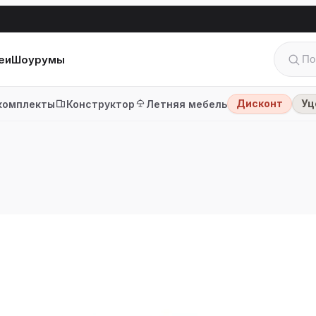
еи
Шоурумы
Дисконт
Уц
комплекты
Конструктор
Летняя мебель