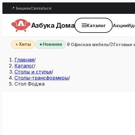
📍 Бишкек
Связаться
Азбука Дома
Каталог
Акции
Ид
Хиты
Новинки
Офисная мебель
Готовые 
Главная
/
Каталог
/
Столы и стулья
/
Столы-трансформеры
/
Стол Фоджа