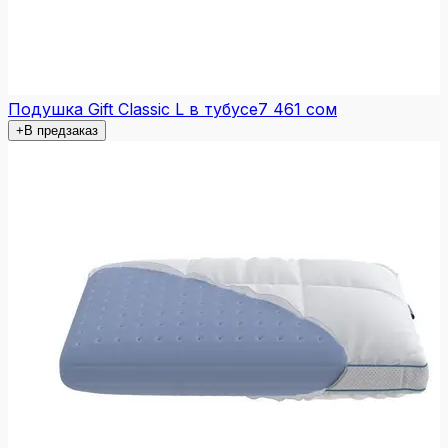
Подушка Gift Classic L в тубусе
7 461 сом
+
В предзаказ