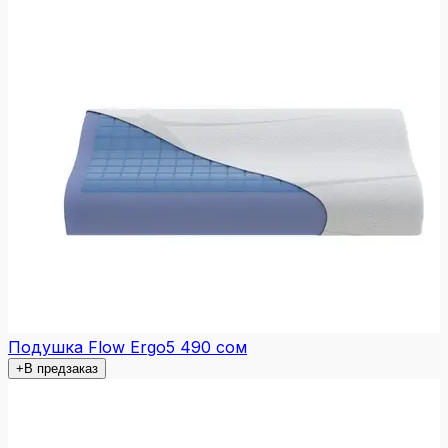
Подушка Flow Ergo
5 490 сом
+
В предзаказ