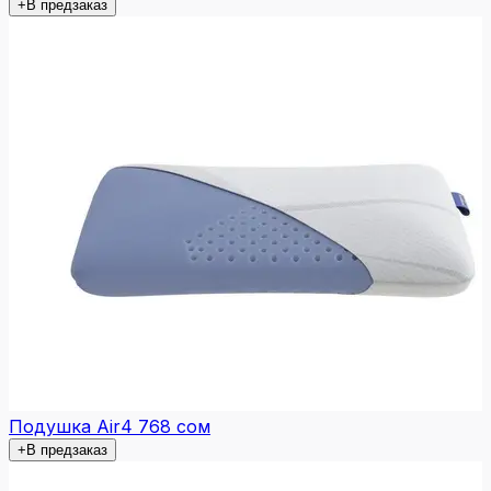
+
В предзаказ
Подушка Air
4 768 сом
+
В предзаказ