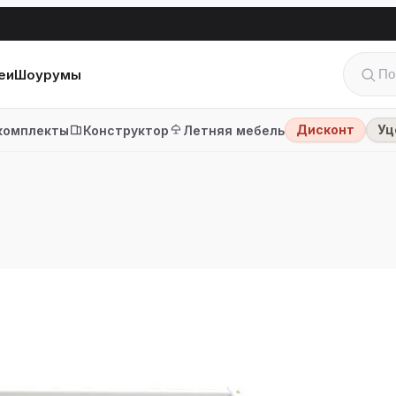
еи
Шоурумы
Дисконт
Уц
комплекты
Конструктор
Летняя мебель