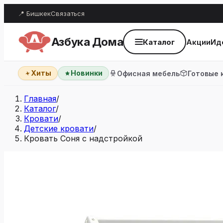
📍 Бишкек
Связаться
Азбука Дома
Каталог
Акции
Ид
Хиты
Новинки
Офисная мебель
Готовые 
Главная
/
Каталог
/
Кровати
/
Детские кровати
/
Кровать Соня с надстройкой